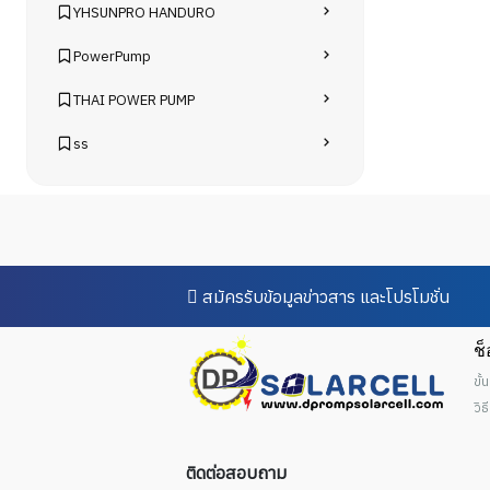
YHSUNPRO HANDURO
PowerPump
THAI POWER PUMP
ss
สมัครรับข้อมูลข่าวสาร และโปรโมชั่น
ช
ขั้
วิ
ติดต่อสอบถาม