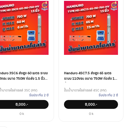
duro 3SC6 ส่งสูง 60 เมตร ระบบ
Handuro 4SC7.5 ส่งสูง 65 เมตร
Vdc ขนาด 750W ท่อส่ง 1.5 นิ้ว
ระบบ 110Vdc ขนาด 750W ท่อส่ง 1.5
บบ HV
นิ้ว ระบบ HV
มน้ำบาดาลโซล่าเซลล์ 3SC (HV)
ปั๊มน้ำบาดาลโซล่าเซลล์ 4SC (HV)
รับประกัน 2 ปี
รับประกัน 2 ปี
8,000.-
8,000.-
0 k
0 k