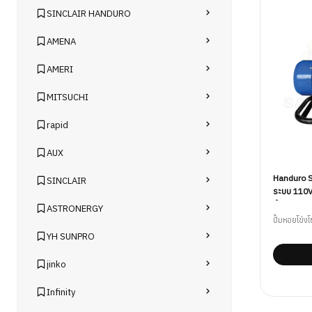
SINCLAIR HANDURO
AMENA
AMERI
MITSUCHI
rapid
AUX
Handuro S
SINCLAIR
ระบบ 110V
นิ้ว ระบบ 
ASTRONERGY
ปั๊มหอยโข่ง
YH SUNPRO
jinko
Infinity