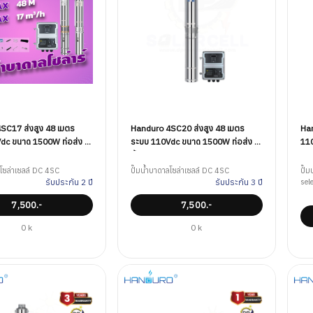
SC17 ส่งสูง 48 เมตร
Handuro 4SC20 ส่งสูง 48 เมตร
Han
dc ขนาด 1500W ท่อส่ง 2
ระบบ 110Vdc ขนาด 1500W ท่อส่ง 2
110
นิ้ว
ระบ
ลโซล่าเซลล์ DC 4SC
ปั๊มน้ำบาดาลโซล่าเซลล์ DC 4SC
ปั๊
รับประกัน 2 ปี
รับประกัน 3 ปี
sel
7,500.-
7,500.-
0 k
0 k