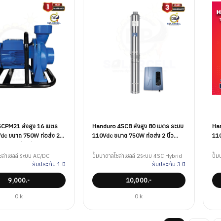
CPM21 ส่งสูง 16 เมตร
Handuro 4SC8 ส่งสูง 80 เมตร ระบบ
Han
dc ขนาด 750W ท่อส่ง 2
110Vdc ขนาด 750W ท่อส่ง 2 นิ้ว
110
AC/DC กล่องส้ม
ระบบ AC/DC Hybrid
ระ
โซล่าเซลล์ ระบบ AC/DC
ปั๊มบาดาลโซล่าเซลล์ 2ระบบ 4SC Hybrid
ปั๊
รับประกัน 1 ปี
รับประกัน 3 ปี
9,000.-
10,000.-
0 k
0 k