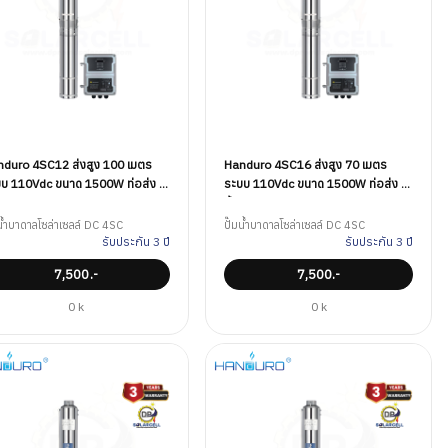
duro 4SC12 ส่งสูง 100 เมตร
Handuro 4SC16 ส่งสูง 70 เมตร
บ 110Vdc ขนาด 1500W ท่อส่ง 2
ระบบ 110Vdc ขนาด 1500W ท่อส่ง 2
นิ้ว
มน้ำบาดาลโซล่าเซลล์ DC 4SC
ปั๊มน้ำบาดาลโซล่าเซลล์ DC 4SC
รับประกัน 3 ปี
รับประกัน 3 ปี
7,500.-
7,500.-
0 k
0 k