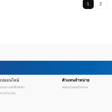
1
2
็อปออนไลน์
ตัวแทนจำหน่าย
นตอนการสั่งซื้อสินค้า
สมัครตัวแทนจำหน่าย
ธีการชำระเงิน