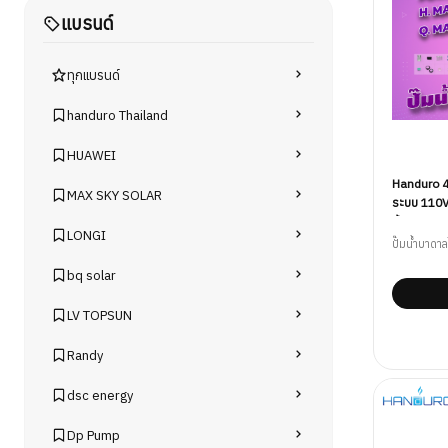
แบรนด์
ทุกแบรนด์
handuro Thailand
HUAWEI
Handuro 4
MAX SKY SOLAR
ระบบ 110V
นิ้ว
LONGI
ปั๊มน้ำบาดา
bq solar
LV TOPSUN
Randy
dsc energy
Dp Pump