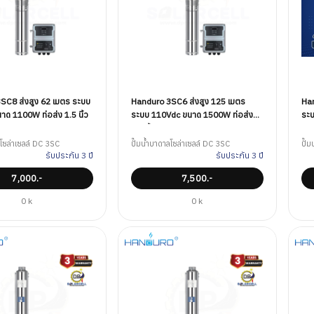
SC8 ส่งสูง 62 เมตร ระบบ
Handuro 3SC6 ส่งสูง 125 เมตร
Han
ด 1100W ท่อส่ง 1.5 นิ้ว
ระบบ 110Vdc ขนาด 1500W ท่อส่ง
ระบ
1.5 นิ้ว
1.2
ลโซล่าเซลล์ DC 3SC
ปั๊มน้ำบาดาลโซล่าเซลล์ DC 3SC
ปั๊
รับประกัน 3 ปี
รับประกัน 3 ปี
7,000.-
7,500.-
0 k
0 k