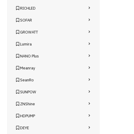
RICHLED
SOFAR
GROWATT
Lumira
NANO Plus
Meanray
SeanRo
SUNPOW
ZNShine
HDPUMP
DEYE