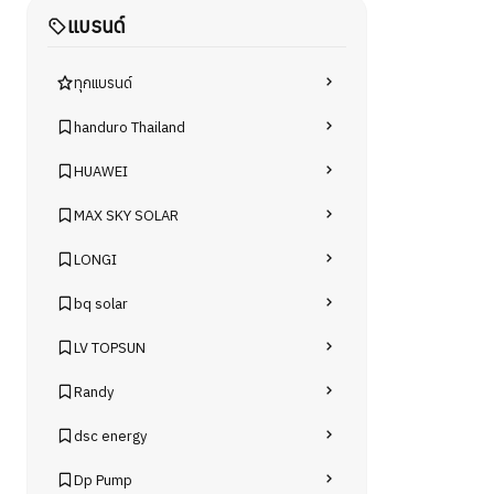
แบรนด์
ทุกแบรนด์
handuro Thailand
HUAWEI
MAX SKY SOLAR
LONGI
bq solar
LV TOPSUN
Randy
dsc energy
Dp Pump