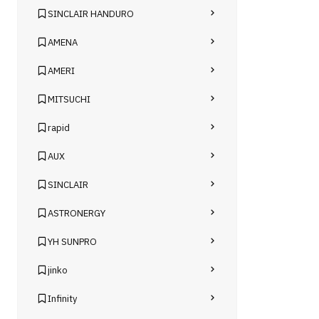
SINCLAIR HANDURO
AMENA
AMERI
MITSUCHI
rapid
AUX
SINCLAIR
ASTRONERGY
YH SUNPRO
jinko
Infinity